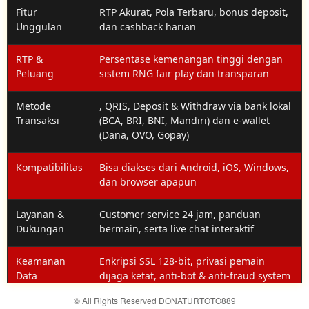
Fitur
RTP Akurat, Pola Terbaru, bonus deposit,
tim
Unggulan
dan cashback harian
DONATURTOTO889.
RTP &
Persentase kemenangan tinggi dengan
Peluang
sistem RNG fair play dan transparan
Metode
, QRIS, Deposit & Withdraw via bank lokal
Transaksi
(BCA, BRI, BNI, Mandiri) dan e-wallet
(Dana, OVO, Gopay)
Kompatibilitas
Bisa diakses dari Android, iOS, Windows,
dan browser apapun
Layanan &
Customer service 24 jam, panduan
Dukungan
bermain, serta live chat interaktif
Keamanan
Enkripsi SSL 128-bit, privasi pemain
Data
dijaga ketat, anti-bot & anti-fraud system
© All Rights Reserved DONATURTOTO889