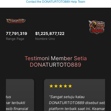
Contact the DONATURTOTO889 Help Team
77,791,319
$1,225,877,122
Range Page
Nombre Uno
Testimoni Member Setia
DONATURTOTO889
★★★★★
 situs
“Sangat setuju kalau
benar terbukti
DONATURTOTO889 disebut sebaga
nasib finansial
platform terbaik saat ini. Keamanan