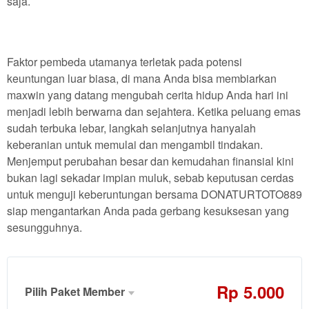
saja.
Faktor pembeda utamanya terletak pada potensi
keuntungan luar biasa, di mana Anda bisa membiarkan
maxwin yang datang mengubah cerita hidup Anda hari ini
menjadi lebih berwarna dan sejahtera. Ketika peluang emas
sudah terbuka lebar, langkah selanjutnya hanyalah
keberanian untuk memulai dan mengambil tindakan.
Menjemput perubahan besar dan kemudahan finansial kini
bukan lagi sekadar impian muluk, sebab keputusan cerdas
untuk menguji keberuntungan bersama DONATURTOTO889
siap mengantarkan Anda pada gerbang kesuksesan yang
sesungguhnya.
Rp
5.000
Pilih Paket Member