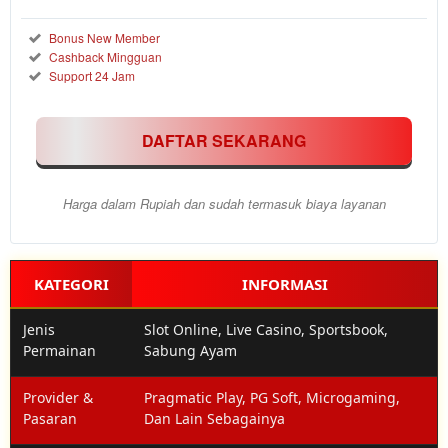
Member
Aktif
Reguler
Bonus New Member
Cashback Mingguan
5.000
Rp
Support 24 Jam
Nikmati semua
pasaran togel resmi
DAFTAR SEKARANG
(HK, SGP, SDY,
Macau) dengan
DONATURTOTO889
Harga dalam Rupiah dan sudah termasuk biaya layanan
dan cashback
menarik.
Member
KATEGORI
INFORMASI
Pilih
VIP
100.000
Jenis
Slot Online, Live Casino, Sportsbook,
Rp
Permainan
Sabung Ayam
Dapatkan layanan
prioritas, bonus
Provider &
Pragmatic Play, PG Soft, Microgaming,
mingguan, prediksi
Pasaran
Dan Lain Sebagainya
eksklusif, dan
support khusus dari