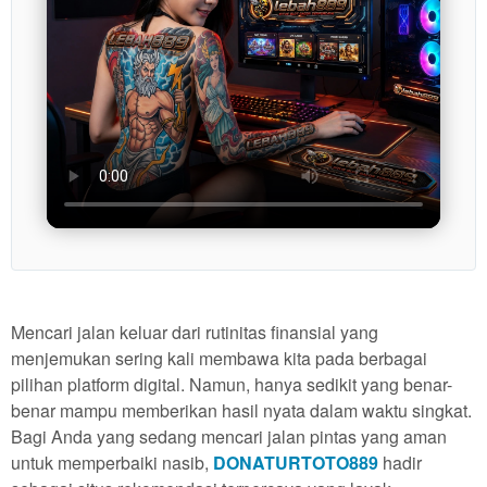
Mencari jalan keluar dari rutinitas finansial yang
menjemukan sering kali membawa kita pada berbagai
pilihan platform digital. Namun, hanya sedikit yang benar-
benar mampu memberikan hasil nyata dalam waktu singkat.
Bagi Anda yang sedang mencari jalan pintas yang aman
untuk memperbaiki nasib,
DONATURTOTO889
hadir