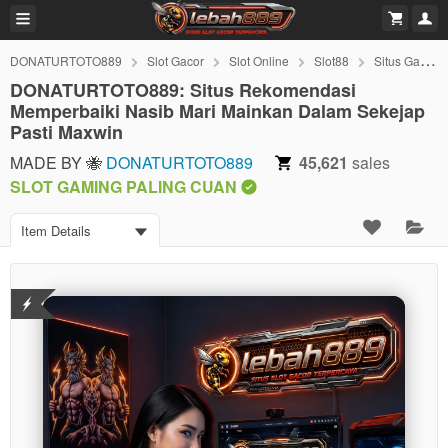
DONATURTOTO889
Slot Gacor
Slot Online
Slot88
Situs Gacor
DONATURTOTO889: Situs Rekomendasi
Memperbaiki Nasib Mari Mainkan Dalam Sekejap
Pasti Maxwin
MADE BY 🐝
DONATURTOTO889
45,621
sales
SLOT GAMING PALING CUAN
Item Details